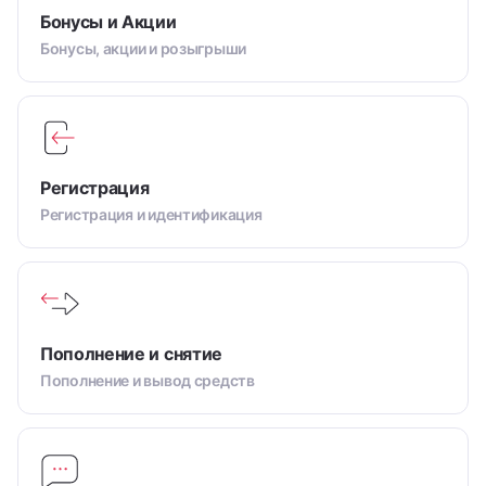
Бонусы и Акции
Бонусы, акции и розыгрыши
Регистрация
Регистрация и идентификация
Пополнение и снятие
Пополнение и вывод средств