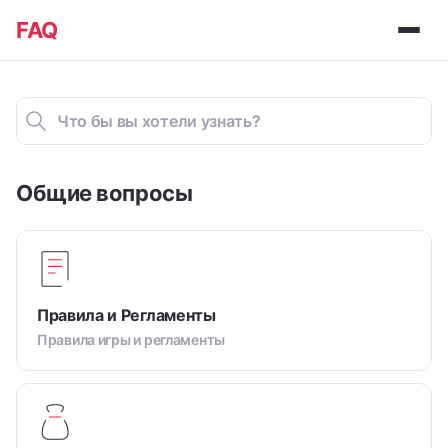
FAQ
Общие вопросы
Правила и Регламенты
Правила игры и регламенты