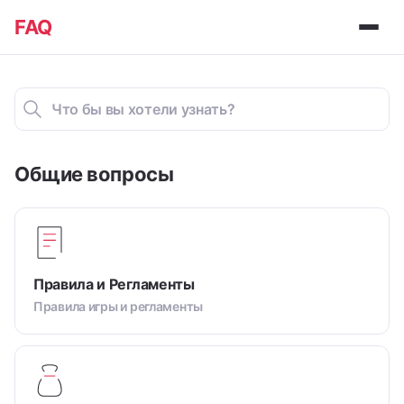
FAQ
Общие вопросы
Правила и Регламенты
Правила игры и регламенты