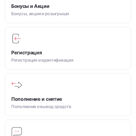
Бонусы и Акции
Бонусы, акции и розыгрыши
Регистрация
Регистрация и идентификация
Пополнение и снятие
Пополнение и вывод средств