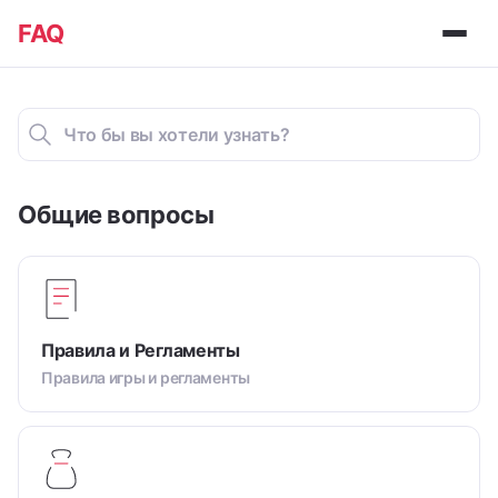
FAQ
Общие вопросы
Правила и Регламенты
Правила игры и регламенты