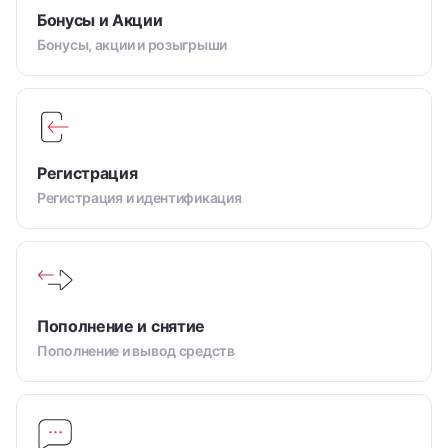
Бонусы и Акции
Бонусы, акции и розыгрыши
Регистрация
Регистрация и идентификация
Пополнение и снятие
Пополнение и вывод средств