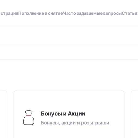
истрация
Пополнение и снятие
Часто задаваемые вопросы
Статьи
Бонусы и Акции
Бонусы, акции и розыгрыши