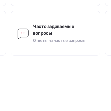
Часто задаваемые
вопросы
Ответы на частые вопросы