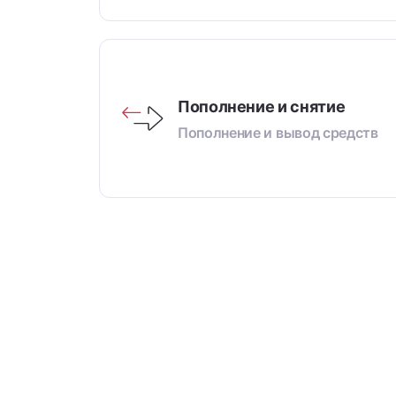
Пополнение и снятие
Пополнение и вывод средств