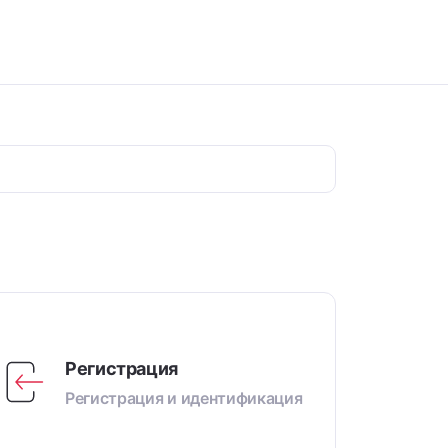
Регистрация
Регистрация и идентификация