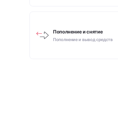
Пополнение и снятие
Пополнение и вывод средств