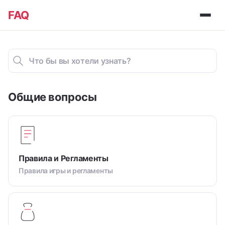
FAQ
Общие вопросы
Правила и Регламенты
Правила игры и регламенты