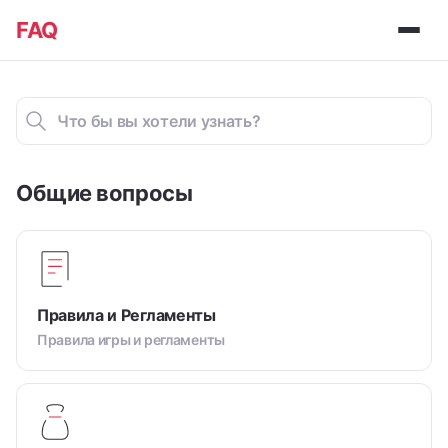
FAQ
Общие вопросы
Правила и Регламенты
Правила игры и регламенты