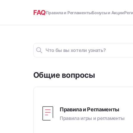
FAQ
Правила и Регламенты
Бонусы и Акции
Рег
Общие вопросы
Правила и Регламенты
Правила игры и регламенты