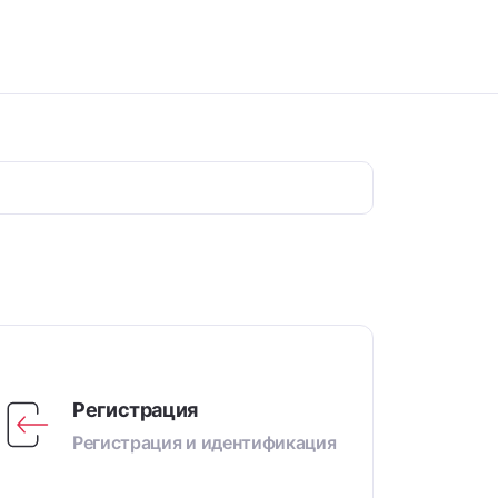
Регистрация
Регистрация и идентификация