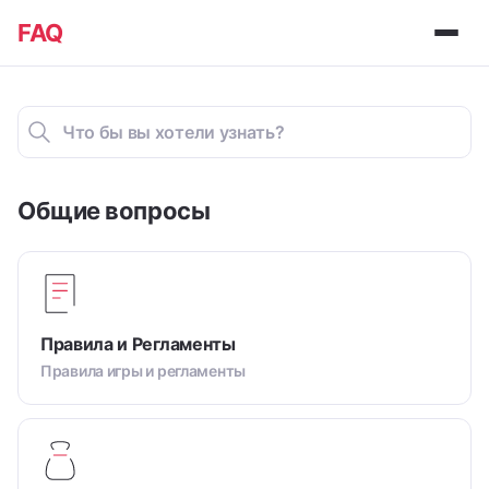
FAQ
Общие вопросы
Правила и Регламенты
Правила игры и регламенты