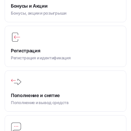
Бонусы и Акции
Бонусы, акции и розыгрыши
Регистрация
Регистрация и идентификация
Пополнение и снятие
Пополнение и вывод средств