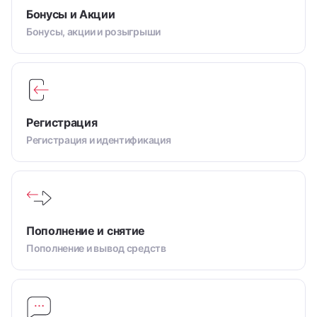
Бонусы и Акции
Бонусы, акции и розыгрыши
Регистрация
Регистрация и идентификация
Пополнение и снятие
Пополнение и вывод средств