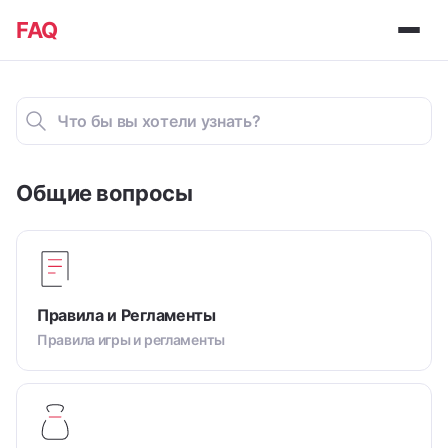
FAQ
Общие вопросы
Правила и Регламенты
Правила игры и регламенты